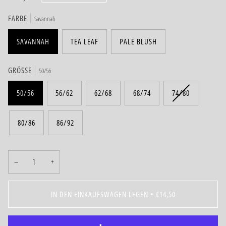
FARBE
Savannah
SAVANNAH
TEA LEAF
PALE BLUSH
GRÖSSE
50/56
50/56
56/62
62/68
68/74
74/80
80/86
86/92
−
+
IN DEN EINKAUFSWAGEN LEGEN
•
€14,50