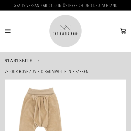
Direkt
GRATIS VERSAND AB €150 IN ÖSTERREICH UND DEUTSCHLAND
zum
Inhalt
Ei
(0)
›
STARTSEITE
VELOUR HOSE AUS BIO BAUMWOLLE IN 3 FARBEN