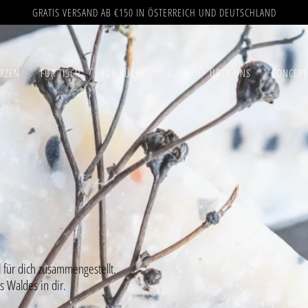
GRATIS VERSAND AB €150 IN ÖSTERREICH UND DEUTSCHLAND
ERZEN
FÜR TISCH
FÜR KÜCHE
BLOG
ÜBER UNS
CONCEPT
 aus dem Baltikum.
 für dich zusammengestellt.
s Waldes in dir.