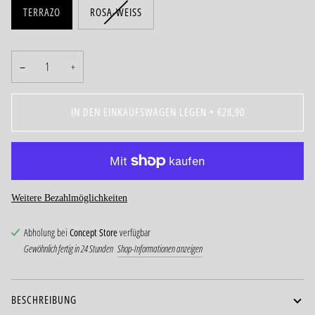
TERRAZO
ROSA-WEISS
−
+
IN DEN EINKAUFSWAGEN LEGEN
•
€28,90
Weitere Bezahlmöglichkeiten
Abholung bei
Concept Store
verfügbar
Gewöhnlich fertig in 24 Stunden
Shop-Informationen anzeigen
BESCHREIBUNG