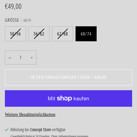
€49,00
GRÖSSE
68/74
50/56
56/62
62/68
68/74
−
+
IN DEN EINKAUFSWAGEN LEGEN
•
€49,00
Weitere Bezahlmöglichkeiten
Abholung bei
Concept Store
verfügbar
Gewöhnlich fertig in 24 Stunden
Shop-Informationen anzeigen