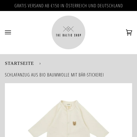
Direkt
GRATIS VERSAND AB €150 IN ÖSTERREICH UND DEUTSCHLAND
zum
Inhalt
Ei
(0)
›
STARTSEITE
SCHLAFANZUG AUS BIO BAUMWOLLE MIT BÄR-STICKEREI