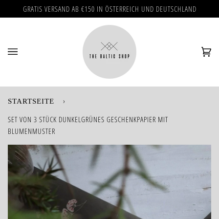
Direkt
GRATIS VERSAND AB €150 IN ÖSTERREICH UND DEUTSCHLAND
zum
Inhalt
Ei
(0)
›
STARTSEITE
SET VON 3 STÜCK DUNKELGRÜNES GESCHENKPAPIER MIT
BLUMENMUSTER