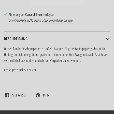
Abholung bei
Concept Store
verfügbar
Gewöhnlich fertig in 24 Stunden
Shop-Informationen anzeigen
BESCHREIBUNG
Dieses florale Geschenkpapier ist auf ein braunes 70 g/m²-Bastelpapier gedruckt. Der
Hintergrund ist moosgrün mit grafischen schneebedeckten Zweigen darauf. Es sieht also
sehr natürlich aus und ist einfach zum Verpacken zu verwenden.
Größe pro Stück 50x70 cm.
SHARE
PIN