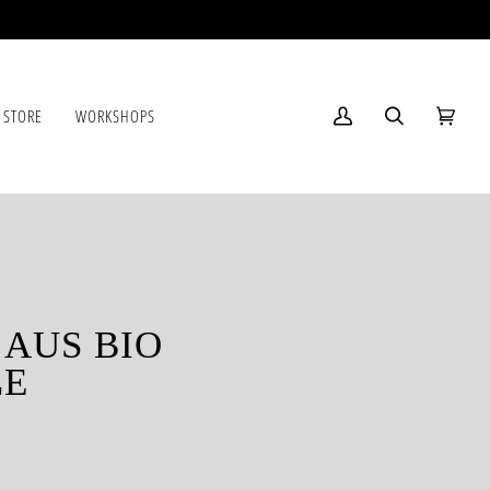
 STORE
WORKSHOPS
Mein
Suchen
Einkau
(0)
Account
 AUS BIO
E