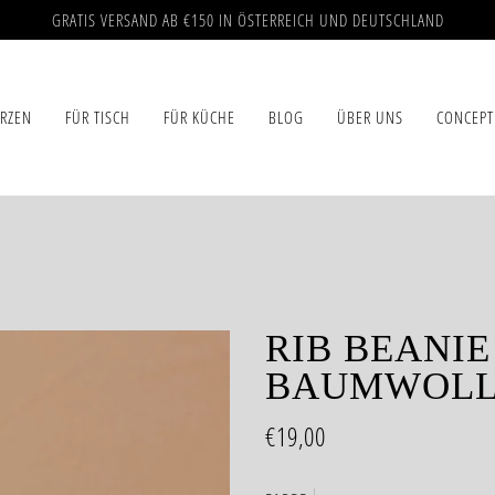
GRATIS VERSAND AB €150 IN ÖSTERREICH UND DEUTSCHLAND
ERZEN
FÜR TISCH
FÜR KÜCHE
BLOG
ÜBER UNS
CONCEPT
RIB BEANIE
BAUMWOLL
€19,00