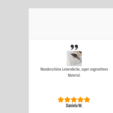
s Teil I 🩷 it
Wunderschöne Leinendecke, super angenehmes
Material.
Daniela W.