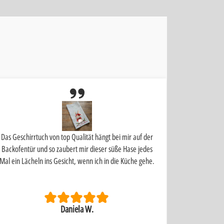
Das Geschirrtuch von top Qualität hängt bei mir auf der
Schnelle Liefe
Backofentür und so zaubert mir dieser süße Hase jedes
Mal ein Lächeln ins Gesicht, wenn ich in die Küche gehe.
Daniela W.