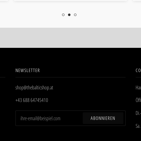
NEWSLETTER
CO
shop@thebalticshop.at
Hau
+43 688 64745410
Öf
Di.
ABONNIEREN
Sa.