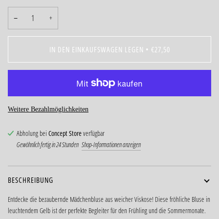
−
+
IN DEN EINKAUFSWAGEN LEGEN
•
€27,50
Weitere Bezahlmöglichkeiten
Abholung bei
Concept Store
verfügbar
Gewöhnlich fertig in 24 Stunden
Shop-Informationen anzeigen
BESCHREIBUNG
Entdecke die bezaubernde Mädchenbluse aus weicher Viskose! Diese fröhliche Bluse in
leuchtendem Gelb ist der perfekte Begleiter für den Frühling und die Sommermonate.