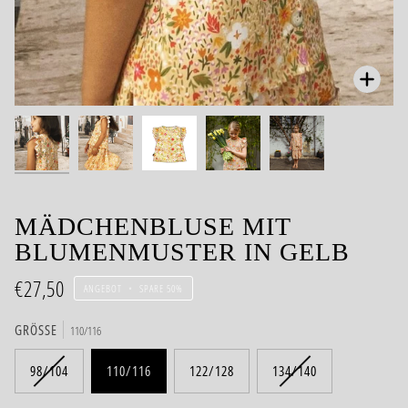
Zoom
MÄDCHENBLUSE MIT
BLUMENMUSTER IN GELB
€27,50
ANGEBOT
•
SPARE
50%
GRÖSSE
110/116
98/104
110/116
122/128
134/140