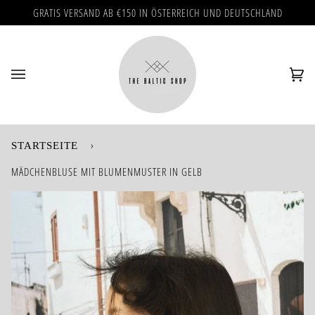
Direkt
GRATIS VERSAND AB €150 IN ÖSTERREICH UND DEUTSCHLAND
zum
Inhalt
Ei
(0)
›
STARTSEITE
MÄDCHENBLUSE MIT BLUMENMUSTER IN GELB