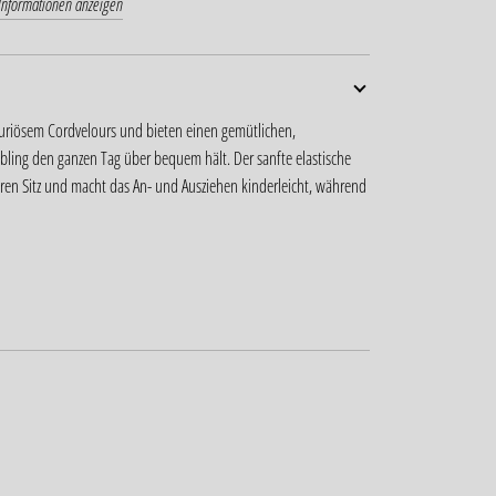
Informationen anzeigen
uriösem Cordvelours und bieten einen gemütlichen,
ebling den ganzen Tag über bequem hält. Der sanfte elastische
baren Sitz und macht das An- und Ausziehen kinderleicht, während