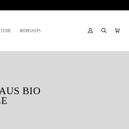
 STORE
WORKSHOPS
Mein
Suchen
Einkau
(0)
Account
AUS BIO
E