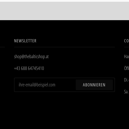
NEWSLETTER
CO
shop@thebalticshop.at
Hau
+43 688 64745410
Öf
Di.
ABONNIEREN
Sa.