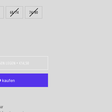
68/74
74/80
GEN LEGEN
•
€14,50
bar