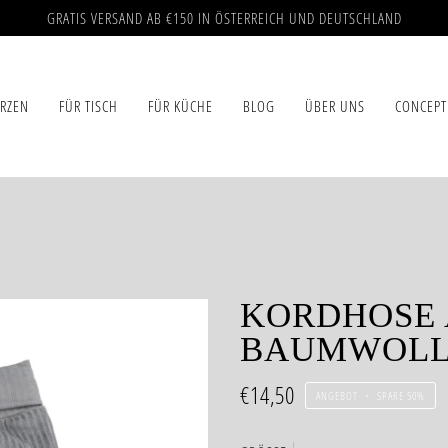
GRATIS VERSAND AB €150 IN ÖSTERREICH UND DEUTSCHLAND
ERZEN
FÜR TISCH
FÜR KÜCHE
BLOG
ÜBER UNS
CONCEPT
KORDHOSE 
BAUMWOLL
€14,50
ANGEBOT
•
SPARE
50%