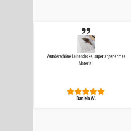
s Teil I 🩷 it
Wunderschöne Leinendecke, super angenehmes
Material.
Daniela W.