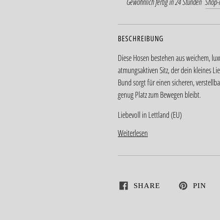
Gewöhnlich fertig in 24 Stunden
Shop-
BESCHREIBUNG
Diese Hosen bestehen aus weichem, lux
atmungsaktiven Sitz, der dein kleines Li
Bund sorgt für einen sicheren, verstell
genug Platz zum Bewegen bleibt.
Liebevoll in Lettland (EU)
Weiterlesen
SHARE
PIN