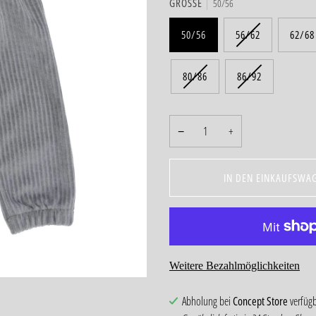
GRÖSSE
50/56
50/56
56/62
62/68
80/86
86/92
−
+
IN DEN EINKAUFSWA
Weitere Bezahlmöglichkeiten
Abholung bei
Concept Store
verfüg