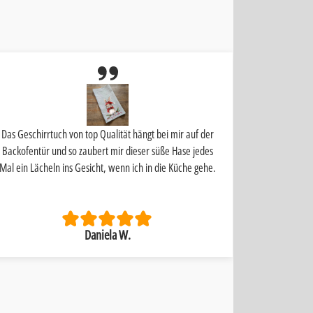
Das Geschirrtuch von top Qualität hängt bei mir auf der
Schnelle Liefe
Backofentür und so zaubert mir dieser süße Hase jedes
Mal ein Lächeln ins Gesicht, wenn ich in die Küche gehe.
Daniela W.