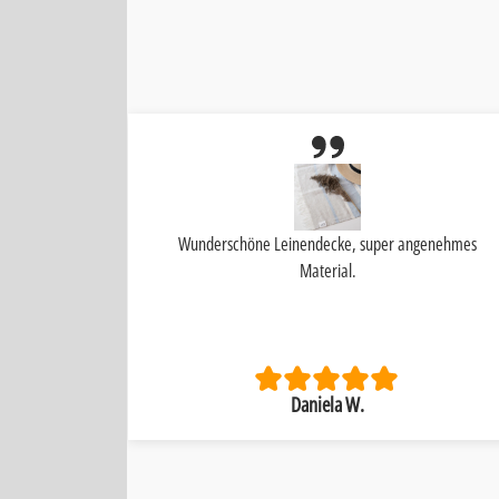
s Teil I 🩷 it
Wunderschöne Leinendecke, super angenehmes
Material.
Daniela W.