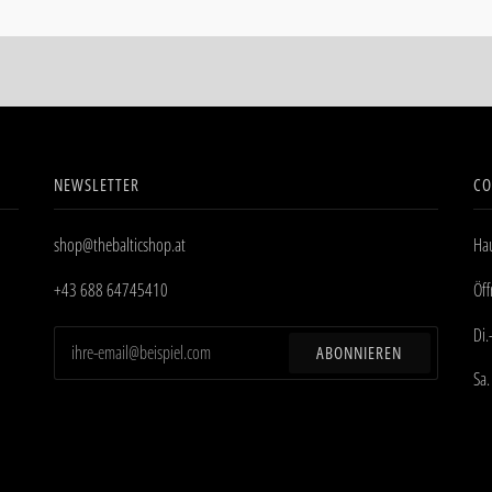
NEWSLETTER
CO
shop@thebalticshop.at
Hau
+43 688 64745410
Öf
Di.
ABONNIEREN
Sa.