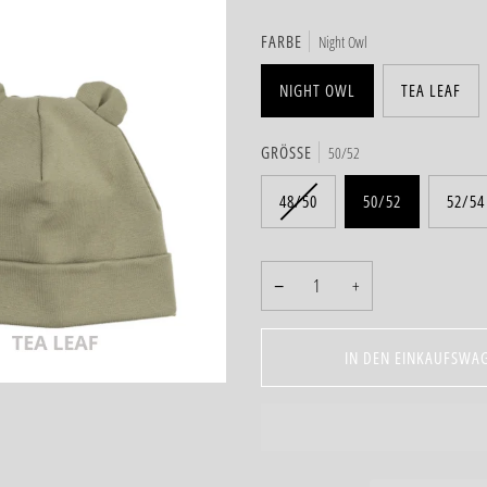
FARBE
Night Owl
NIGHT OWL
TEA LEAF
GRÖSSE
50/52
48/50
50/52
52/54
−
+
IN DEN EINKAUFSWA