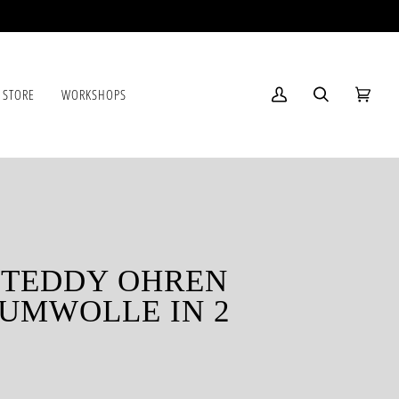
 STORE
WORKSHOPS
Mein
Suchen
Einkau
(0)
Account
 TEDDY OHREN
AUMWOLLE IN 2