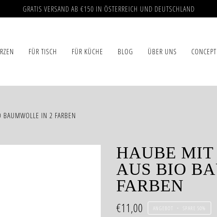
GRATIS VERSAND AB €150 IN ÖSTERREICH UND DEUTSCHLAND
ERZEN
FÜR TISCH
FÜR KÜCHE
BLOG
ÜBER UNS
CONCEPT
O BAUMWOLLE IN 2 FARBEN
HAUBE MIT
AUS BIO B
FARBEN
€11,00
ANGEBOT
•
SPARE
50%