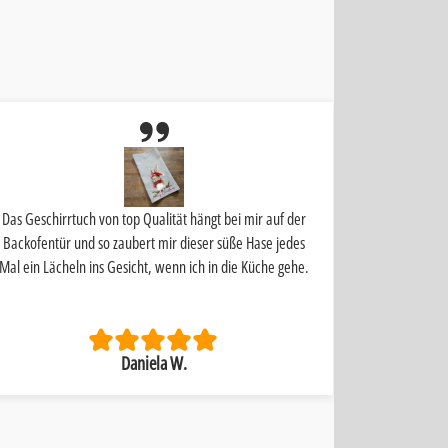
Das Geschirrtuch von top Qualität hängt bei mir auf der
Schnelle Liefe
Backofentür und so zaubert mir dieser süße Hase jedes
Mal ein Lächeln ins Gesicht, wenn ich in die Küche gehe.
Daniela W.