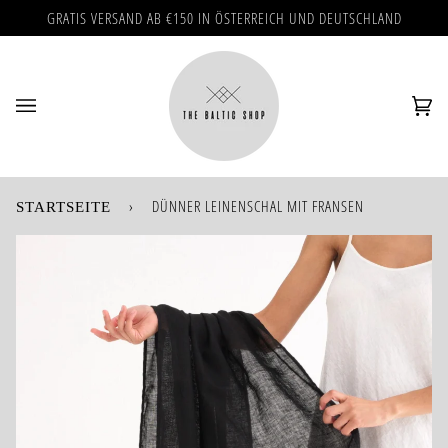
Direkt
GRATIS VERSAND AB €150 IN ÖSTERREICH UND DEUTSCHLAND
zum
Inhalt
Ei
(0)
›
DÜNNER LEINENSCHAL MIT FRANSEN
STARTSEITE