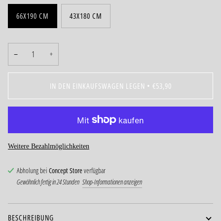
66X190 CM
43X180 CM
−
+
IN DEN EINKAUFSWAGEN LEGEN
•
€53,90
Weitere Bezahlmöglichkeiten
Abholung bei
Concept Store
verfügbar
Gewöhnlich fertig in 24 Stunden
Shop-Informationen anzeigen
BESCHREIBUNG