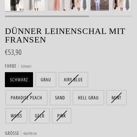
DÜNNER LEINENSCHAL MIT
FRANSEN
€53,90
FARBE
Schwarz
SCHWARZ
GRAU
AIRY BLUE
PARADISE PEACH
SAND
HELL GRAU
MINT
WEISS
GELB
PINK
GRÖSSE
66x190 cm