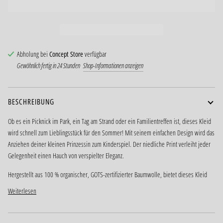
Abholung bei
Concept Store
verfügbar
Gewöhnlich fertig in 24 Stunden
Shop-Informationen anzeigen
BESCHREIBUNG
Ob es ein Picknick im Park, ein Tag am Strand oder ein Familientreffen ist, dieses Kleid
wird schnell zum Lieblingsstück für den Sommer! Mit seinem einfachen Design wird das
Anziehen deiner kleinen Prinzessin zum Kinderspiel. Der niedliche Print verleiht jeder
Gelegenheit einen Hauch von verspielter Eleganz.
Hergestellt aus 100 % organischer, GOTS-zertifizierter Baumwolle, bietet dieses Kleid
Weiterlesen