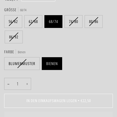
GRÖSSE
68/74
56/62
62/68
68/74
74/80
80/86
86/92
FARBE
Bienen
BLUMENMUSTER
BIENEN
−
+
IN DEN EINKAUFSWAGEN LEGEN
•
€22,50