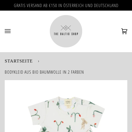
Direkt
GRATIS VERSAND AB €150 IN ÖSTERREICH UND DEUTSCHLAND
zum
Inhalt
Ei
(0)
›
STARTSEITE
BODYKLEID AUS BIO BAUMWOLLE IN 2 FARBEN