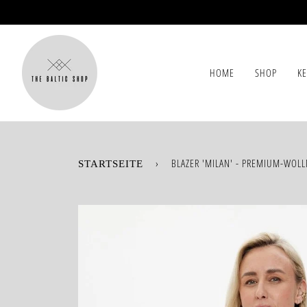
Direkt
zum
Inhalt
HOME
SHOP
K
›
BLAZER 'MILAN' - PREMIUM-WOL
STARTSEITE