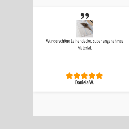
s Teil I 🩷 it
Wunderschöne Leinendecke, super angenehmes
Material.
Daniela W.