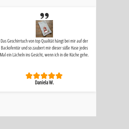
Das Geschirrtuch von top Qualität hängt bei mir auf der
Schnelle Liefe
Backofentür und so zaubert mir dieser süße Hase jedes
Mal ein Lächeln ins Gesicht, wenn ich in die Küche gehe.
Daniela W.