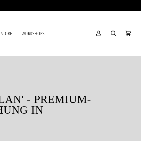
 STORE
WORKSHOPS
Mein
Suchen
Einkau
(0)
Account
LAN' - PREMIUM-
UNG IN