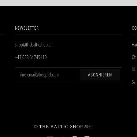
NEWSLETTER
CO
shop@thebalticshop.at
Hau
+43 688 64745410
Öf
Di.
ABONNIEREN
Sa.
©
2026
THE BALTIC SHOP