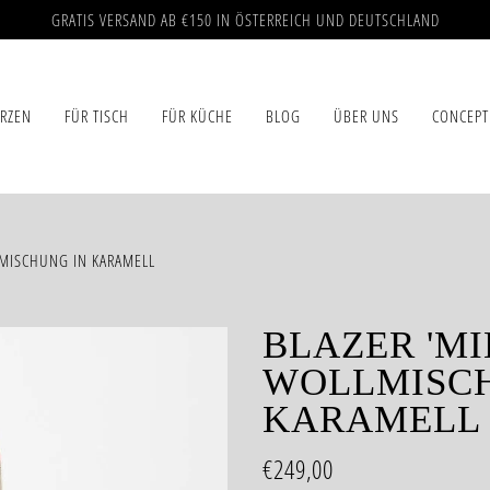
GRATIS VERSAND AB €150 IN ÖSTERREICH UND DEUTSCHLAND
ERZEN
FÜR TISCH
FÜR KÜCHE
BLOG
ÜBER UNS
CONCEPT
LMISCHUNG IN KARAMELL
BLAZER 'MI
WOLLMISCH
KARAMELL
€249,00