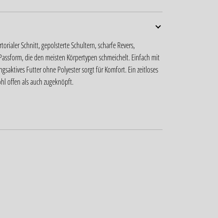
torialer Schnitt, gepolsterte Schultern, scharfe Revers,
e Passform, die den meisten Körpertypen schmeichelt. Einfach mit
saktives Futter ohne Polyester sorgt für Komfort. Ein zeitloses
hl offen als auch zugeknöpft.