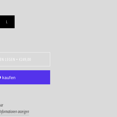
L
EN LEGEN
•
€249,00
bar
Informationen anzeigen