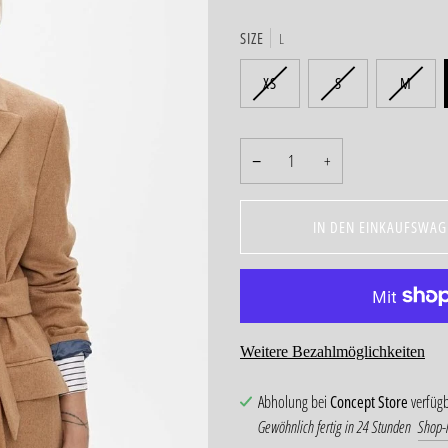
SIZE
L
XS
S
M
−
+
IN DEN EINKAUFSWAG
Weitere Bezahlmöglichkeiten
Abholung bei
Concept Store
verfüg
Gewöhnlich fertig in 24 Stunden
Shop-