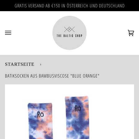
Direkt
GRATIS VERSAND AB €150 IN ÖSTERREICH UND DEUTSCHLAND
zum
Inhalt
Ei
(0)
›
STARTSEITE
BATIKSOCKEN AUS BAMBUSVISCOSE "BLUE ORANGE"