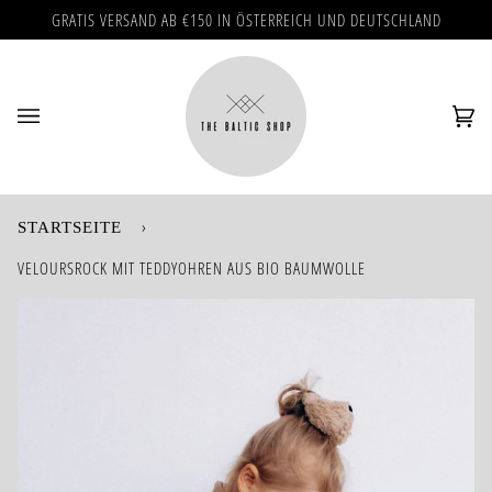
Direkt
GRATIS VERSAND AB €150 IN ÖSTERREICH UND DEUTSCHLAND
zum
Inhalt
Ei
(0)
›
STARTSEITE
VELOURSROCK MIT TEDDYOHREN AUS BIO BAUMWOLLE