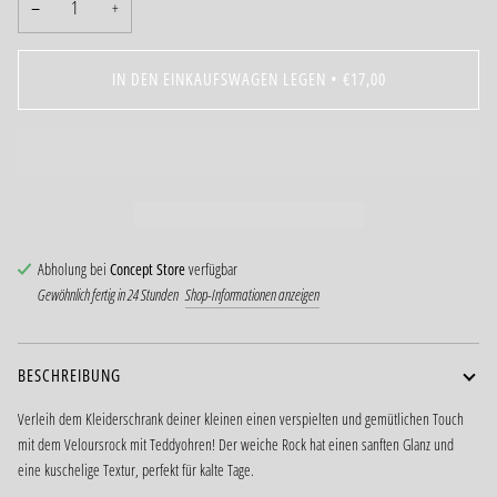
−
+
IN DEN EINKAUFSWAGEN LEGEN
•
€17,00
Abholung bei
Concept Store
verfügbar
Gewöhnlich fertig in 24 Stunden
Shop-Informationen anzeigen
BESCHREIBUNG
Verleih dem Kleiderschrank deiner kleinen einen verspielten und gemütlichen Touch
mit dem Veloursrock mit Teddyohren! Der weiche Rock hat einen sanften Glanz und
eine kuschelige Textur, perfekt für kalte Tage.