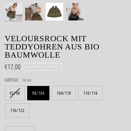
VELOURSROCK MIT
TEDDYOHREN AUS BIO
BAUMWOLLE
€17,00
ANGEBOT
•
SPARE
50%
GRÖSSE
98/104
92/98
98/104
104/110
110/116
116/122