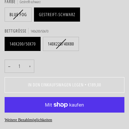
FARBE
Gestreift-schwarz
BLUE FOG
GESTREIFT-SCHWARZ
BETTGRÖSSE
140x200/50x70
140X200/50X70
140X220/40X80
−
+
IN DEN EINKAUFSWAGEN LEGEN
•
€189,00
Weitere Bezahlmöglichkeiten