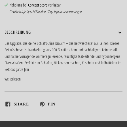
Abholung bei
Concept Store
verfügbar
Gewöhnlich fertig in 24 Stunden
Shop-Informationen anzeigen
BESCHREIBUNG
Das Upgrade, das deine Schlafroutine braucht – das Bettwäscheset aus Leinen. Dieses
Bettwäscheset ist handgefertigt aus 100 % natürlichem und nachhaltigem Leinenstoff
und hat hervorragende wärmeregulierende, feuchtigkeitsableitende und hypoallergene
Eigenschaften. Perfekt zum Schlafen, Nickerchen machen, Kuscheln und Frühstücken im
Bett das ganze Jahr
Weiterlesen
SHARE
PIN